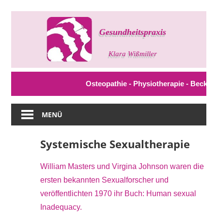
Zum
Inhalt
springen
Gesundheitspraxis
Klara
Wißmiller
Osteopathie - Physiotherapie - Beckenb
MENÜ
Systemische Sexualtherapie
William Masters und Virgina Johnson waren die
ersten bekannten Sexualforscher und
veröffentlichten 1970 ihr Buch: Human sexual
Inadequacy.