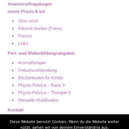
Anamnesefragebogen
meine Praxis & ich
Über mich
Räumlichkeiten (Fotos)
Presse
Links
Fort- und Weiterbildungsangebot
Aromatherapie
Geburtsvorbereitung
Beckenboden für Kinder
Physio Pelvica – Basis II
Physio Pelvica – Therapie II
Manuelle Mobilisation
Kontakt
Datenschutz
Diese Website benutzt Cookies. Wenn du die Website weiter
Impressum
nutzt, gehen wir von deinem Einverständnis aus.