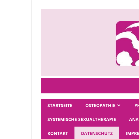
Zum
Inhalt
springen
Klara
Wißmiller
STARTSEITE
OSTEOPATHIE
P
SYSTEMISCHE SEXUALTHERAPIE
ANA
KONTAKT
DATENSCHUTZ
IMPR