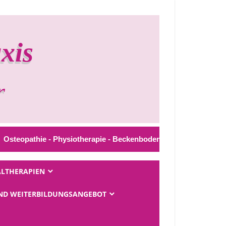
xis
thie - Physiotherapie - Beckenbodentherapie - Physio-Pelvica 
ALTHERAPIEN
UND WEITERBILDUNGSANGEBOT