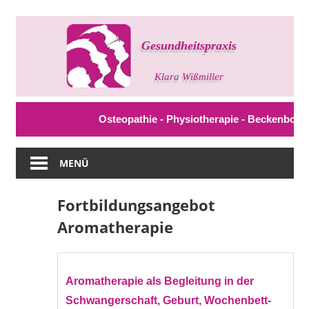
Zum
Inhalt
springen
Gesundheitspraxis
Klara
Wißmiller
Osteopathie - Physiotherapie - Beckenbodenth
MENÜ
Fortbildungsangebot
Aromatherapie
Aromatherapie als Begleitung in der
Schwangerschaft, Geburt, Wochenbett-