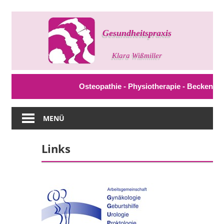
Zum
Inhalt
springen
Gesundheitspraxis
Klara
Wißmiller
Osteopathie - Physiotherapie - Beckenboden
MENÜ
Links