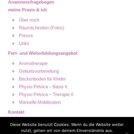
Anamnesefragebogen
meine Praxis & ich
Über mich
Räumlichkeiten (Fotos)
Presse
Links
Fort- und Weiterbildungsangebot
Aromatherapie
Geburtsvorbereitung
Beckenboden für Kinder
Physio Pelvica – Basis II
Physio Pelvica – Therapie II
Manuelle Mobilisation
Kontakt
Datenschutz
Diese Website benutzt Cookies. Wenn du die Website weiter
Impressum
nutzt, gehen wir von deinem Einverständnis aus.