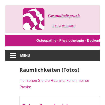
Zum
Inhalt
springen
Gesundheitspraxis
Klara
Wißmiller
Osteopathie - Physiotherapie - Beckenbodent
MENÜ
Räumlichkeiten (Fotos)
hier sehen Sie die Räumlichkeiten meiner
Praxis: